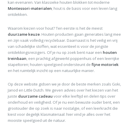
kan evenaren. Van klassieke houten blokken tot moderne
Montessori-materialen
; hout is de basis voor een leven lang
ontdekken.
Waarom kiezen voor hout? Ten eerste is het de meest
duurzame keuze
. Houten producten gaan generaties lang mee
en zijn vaak volledig recyclebaar. Daarnaast is het veilig en vrij
van schadelijke stoffen, wat essentieel is voor de jongste
ontdekkingsreizigers. Of je nu op zoek bent naar een
houten
treinbaan
, een prachtig afgewerkt poppenhuis of een leerrijke
stapeltoren; houten speelgoed ondersteunt de
fijne motoriek
en het ruimtelijk inzicht op een natuurlijke manier.
Op deze website gidsen we je door de beste merken zoals Goki,
Janod en Little Dutch. We geven advies over het kiezen van het
juiste
duurzame cadeau
voor elke leeftijd en delen tips over
onderhoud en veiligheid. Of je nu een bewuste ouder bent, een
grootouder die op zoek is naar nostalgie, of een leerkracht die
kiest voor degelijk klasmateriaal: hier vind je alles over het
mooiste speelgoed uit de natuur.